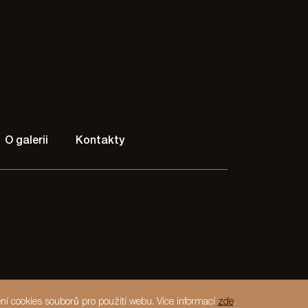
O galerii
Kontakty
ní cookies souborů pro použití webu. Více informací
zde
.