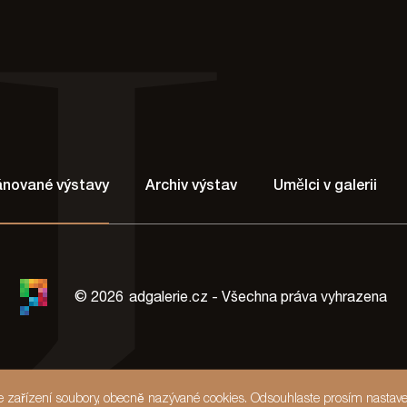
lánované výstavy
Archiv výstav
Umělci v galerii
© 2026
adgalerie.cz - Všechna práva vyhrazena
še zařízení soubory, obecně nazývané cookies. Odsouhlaste prosím nastave