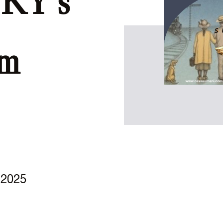
KY s
em
 2025