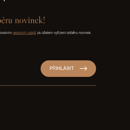
běru novinek!
acováním
osobních údajů
za účelem vyřízení odběru novinek.
PŘIHLÁSIT