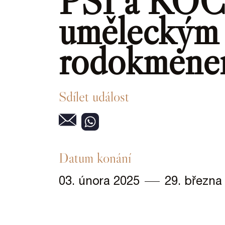
PSI a KOČ
uměleckým
rodokmen
Sdílet událost
Datum konání
03. února 2025
29. března