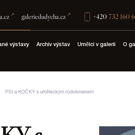
a.cz
galeriedudycha.cz
+420
732 160 
ané výstavy
Archiv výstav
Umělci v galerii
O gal
PSI a KOČKY s uměleckým rodokmenem