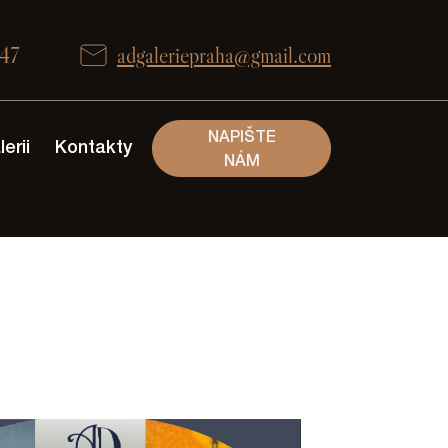
647
adgaleriepraha@gmail.com
NAPIŠTE
erii
Kontakty
NÁM