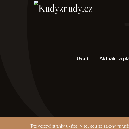
Úvod
Aktuální a p
Tyto webové stránky ukládají v souladu se zákony na va